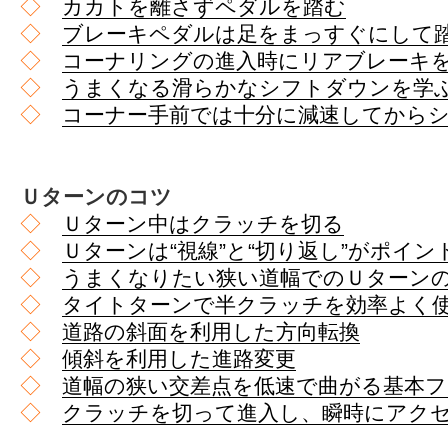
◇
カカトを離さずペダルを踏む
◇
ブレーキペダルは足をまっすぐにして
◇
コーナリングの進入時にリアブレーキ
◇
うまくなる滑らかなシフトダウンを学
◇
コーナー手前では十分に減速してから
Ｕターンのコツ
◇
Ｕターン中はクラッチを切る
◇
Ｕターンは“視線”と“切り返し”がポイン
◇
うまくなりたい狭い道幅でのＵターン
◇
タイトターンで半クラッチを効率よく
◇
道路の斜面を利用した方向転換
◇
傾斜を利用した進路変更
◇
道幅の狭い交差点を低速で曲がる基本フ
◇
クラッチを切って進入し、瞬時にアク