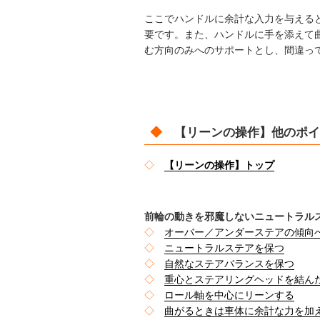
ここでハンドルに余計な入力を与える
要です。また、ハンドルに手を添えて
む方向のみへのサポートとし、間違っ
◆
【リーンの操作】他のポイ
◇
【リーンの操作】トップ
前輪の動きを邪魔しないニュートラル
◇
オーバー／アンダーステアの傾向
◇
ニュートラルステアを保つ
◇
自然なステアバランスを保つ
◇
重心とステアリングヘッドを結ん
◇
ロール軸を中心にリーンする
◇
曲がるときは車体に余計な力を加