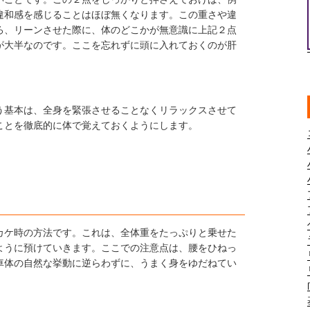
違和感を感じることはほぼ無くなります。この重さや違
ろ、リーンさせた際に、体のどこかが無意識に上記２点
が大半なのです。ここを忘れずに頭に入れておくのが肝
う基本は、全身を緊張させることなくリラックスさせて
ことを徹底的に体で覚えておくようにします。
カケ時の方法です。これは、全体重をたっぷりと乗せた
ように預けていきます。ここでの注意点は、腰をひねっ
車体の自然な挙動に逆らわずに、うまく身をゆだねてい