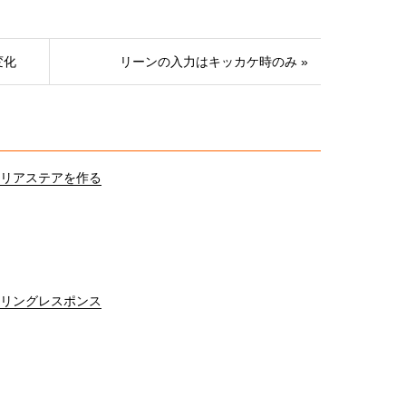
変化
リーンの入力はキッカケ時のみ »
リアステアを作る
リングレスポンス