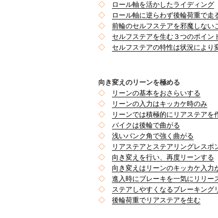
◇
ロール軸を活かしたライディング
◇
ロール軸に逆らわず後輪荷重で走
◇
前輪のセルフステアを邪魔しない
◇
セルフステアを生む３つのポイン
◇
セルフステアの特性は状況により
向き変えのリーンを極める
◇
リーンの基本をおさらいする
◇
リーンの入力はキッカケ時のみ
◇
リーンでは積極的にリアステアを
◇
バイクは後輪で曲がる
◇
浅いバンク角で強く曲がる
◇
リアステアとステアリングレスポ
◇
向き変えを行い、再度リーンする
◇
向き変えはリーンのキッカケ入力
◇
進入時にブレーキを一気にリリー
◇
ステアしやすくなるブレーキング
◇
後輪荷重でリアステアを生む