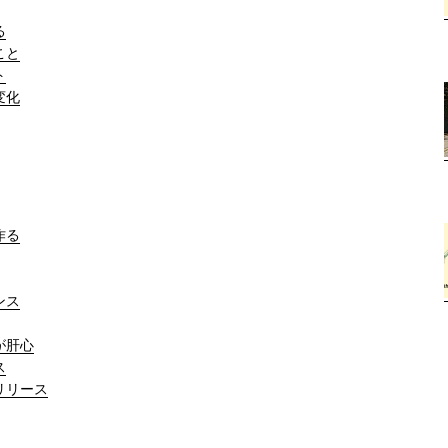
る
こと
ト
変化
作る
ンス
が肝心
ス
リリース