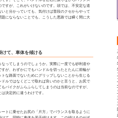
のですが、これがいけないのです。頭では、不安定な道
ないと分かっていても、気付けば普段のクセからやって
問題にならないことでも、こうした悪路では瞬く間に大
掛けて、車体を傾ける
うなってしまうのでしょうか。実際に一度でも砂利道や
ですが、わずかにでもハンドルを切ったとたんに前輪が
ットな路面でないためにグリップしないことから生じる
ンドルではなくどこで取れば良いのかと言うと、お尻で
てもバイクがふらふらしてしまうのは当前なのですが、
とは決定的に違うわけです。
シートに乗せたお尻の「片方」でバランスを取るように
掛けて、同時に車体を若干傾けます。この傾けるのがポ