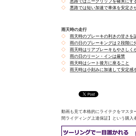
◇
悪路ではニーグリップを確実にす
◇
悪路では短い加速で車体を安定さ
雨天時の走行
◇
雨天時のブレーキの利きの甘さを
◇
雨の日のブレーキングは２段階に
◇
雨天時はリアブレーキもやさしく
◇
雨の日のリーン・インは厳禁
◇
雨天時はシート後方に座ること
◇
雨天時は小刻みに加速して安定感
動画も見て本格的にライテクをマスタ
間ライディング上達保証】という購入