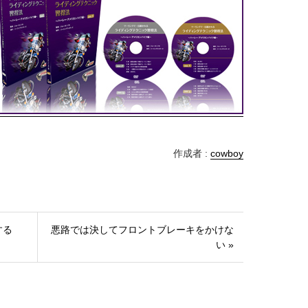
作成者 :
cowboy
する
悪路では決してフロントブレーキをかけな
い »