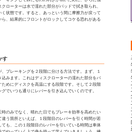
スクローターは水で濡れた部分がパッドで拭き取られ、
いく状態です。すると、あっという間に摩擦力が戻って
から、結果的にフロントがロックしてコケる恐れがある
かす
が、ブレーキングを２段階に分ける方法です。まず、１
き込みます。これはディスクローターの濡れた部分をパ
すためにディスクを高温にする段階です。そして２段階
ングでいつも通りにレバーを引き込んでいくのです。
天時のみでなく、晴れた日でもブレーキ効率を高めたい
て違う箇所といえば、１段階目のレバーを引く時間が若
しても、この１段階目のレバーを引いている時間は車体
分でやっていく上で身を持って学んでいきましょう。練