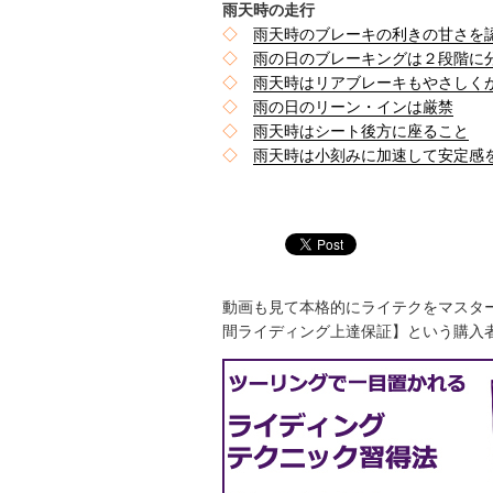
雨天時の走行
◇
雨天時のブレーキの利きの甘さを
◇
雨の日のブレーキングは２段階に
◇
雨天時はリアブレーキもやさしく
◇
雨の日のリーン・インは厳禁
◇
雨天時はシート後方に座ること
◇
雨天時は小刻みに加速して安定感
動画も見て本格的にライテクをマスタ
間ライディング上達保証】という購入