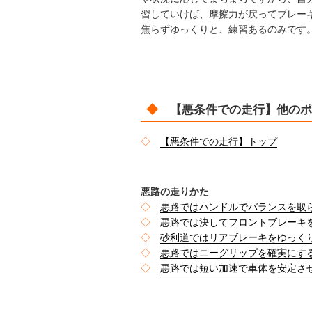
習していけば、摩擦力が戻ってブレー
焦らずゆっくりと、練習あるのみです
◆
【悪条件での走行】他のポ
◇
【悪条件での走行】トップ
悪路の走りかた
◇
悪路ではハンドルでバランスを取
◇
悪路では決してフロントブレーキ
◇
砂利道ではリアブレーキをゆっく
◇
悪路ではニーグリップを確実にす
◇
悪路では短い加速で車体を安定さ