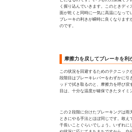
く握り込んでいきます。このときディ
面が乾くと同時に一気に高温になって
ブレーキの利きが瞬時に良くなります
のです。
摩擦力を戻してブレーキを利
この状況を回避するためのテクニック
段階目はブレーキレバーをわずかに引
ッドで拭き取るのと、摩擦力を呼び戻
目は、十分な温度が確保できたタイミ
この２段階に分けたブレーキングは雨
ときにやる手法とほぼ同じです。敢え
干長いことぐらいでしょう。いずれに
や状況に応じてまちまちですから、自