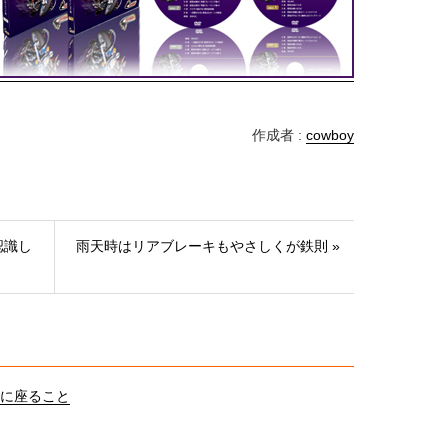
作成者 :
cowboy
認識し
雨天時はリアブレーキもやさしくが鉄則 »
に座ること